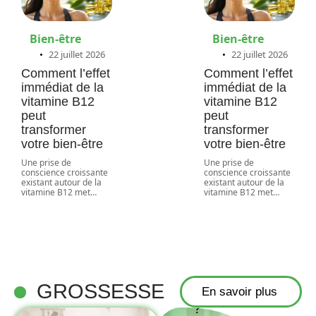
Bien-être
Bien-être
22 juillet 2026
22 juillet 2026
Comment l’effet
Comment l’effet
immédiat de la
immédiat de la
vitamine B12
vitamine B12
peut
peut
transformer
transformer
votre bien-être
votre bien-être
Une prise de
Une prise de
Utiliser un
conscience croissante
conscience croissante
existant autour de la
existant autour de la
calculateur
vitamine B12 met
…
vitamine B12 met
…
de grossesse
pour
déterminer
votre mois
GROSSESSE
de grossesse
En savoir plus
?