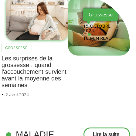
Grossesse
15 OCTOBRE
2024
10 MIN READ
GROSSESSE
Les surprises de la
grossesse : quand
l’accouchement survient
avant la moyenne des
semaines
2 avril 2024
MALADIE
Lire la suite