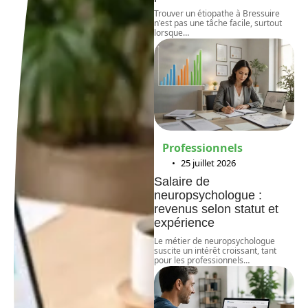
Trouver un étiopathe à Bressuire
n'est pas une tâche facile, surtout
lorsque
…
Professionnels
25 juillet 2026
Salaire de
neuropsychologue :
revenus selon statut et
expérience
Le métier de neuropsychologue
suscite un intérêt croissant, tant
pour les professionnels
…