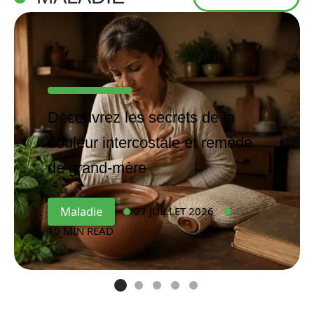
Découvrez les secrets de la
douleur intercostale et remède
de grand-mère
Maladie
27 JUILLET 2026
10 MIN READ