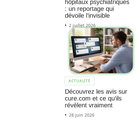
hôpitaux psychiatriques
: un reportage qui
dévoile l’invisible
2 juillet 2026
Décou
vrez
l’impac
t du
psoas
ACTUALITÉ
sur
Découvrez les avis sur
cure.com et ce qu’ils
l’accu
révèlent vraiment
mulatio
28 juin 2026
n de
gaz
intestin