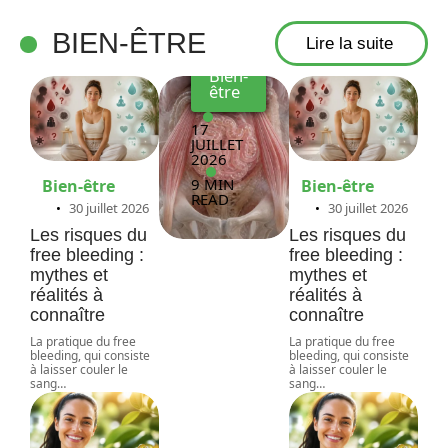
aux
BIEN-ÊTRE
Lire la suite
Bien-
être
17
JUILLET
2026
9 MIN
Bien-être
Bien-être
READ
30 juillet 2026
30 juillet 2026
Les risques du
Les risques du
free bleeding :
free bleeding :
mythes et
mythes et
réalités à
réalités à
connaître
connaître
La pratique du free
La pratique du free
bleeding, qui consiste
bleeding, qui consiste
à laisser couler le
à laisser couler le
sang
…
sang
…