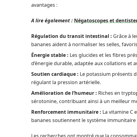
avantages :
A lire également :
Négatoscopes et dentister
Régulation du transit intestinal :
Grâce à le
bananes aident à normaliser les selles, favorisa
Énergie stable :
Les glucides et les fibres pr
d’énergie durable, adaptée aux collations et a
Soutien cardiaque :
Le potassium présents da
régulant la pression artérielle.
Amélioration de l’humeur :
Riches en trypto
sérotonine, contribuant ainsi à un meilleur mo
Renforcement immunitaire :
La vitamine C 
bananes soutiennent le système immunitaire f
Les recherches ont montré que la consommat