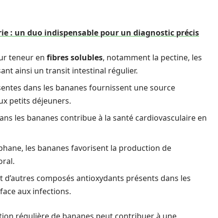
ie : un duo indispensable pour un diagnostic précis
ur teneur en
fibres solubles
, notamment la pectine, les
nt ainsi un transit intestinal régulier.
ésentes dans les bananes fournissent une source
ux petits déjeuners.
ns les bananes contribue à la santé cardiovasculaire en
phane, les bananes favorisent la production de
ral.
et d’autres composés antioxydants présents dans les
ace aux infections.
ion régulière de bananes peut contribuer à une