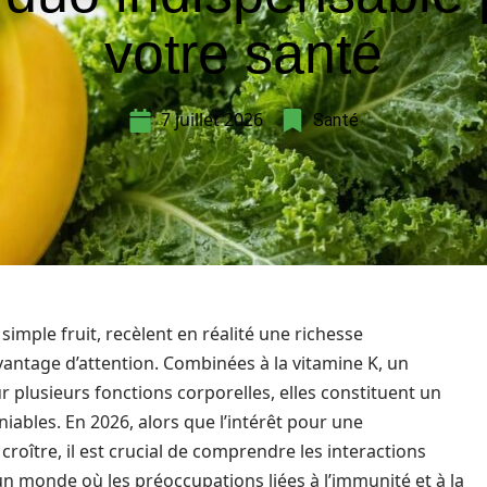
votre santé
7 juillet 2026
Santé
mple fruit, recèlent en réalité une richesse
antage d’attention. Combinées à la vitamine K, un
plusieurs fonctions corporelles, elles constituent un
niables. En 2026, alors que l’intérêt pour une
croître, il est crucial de comprendre les interactions
un monde où les préoccupations liées à l’immunité et à la