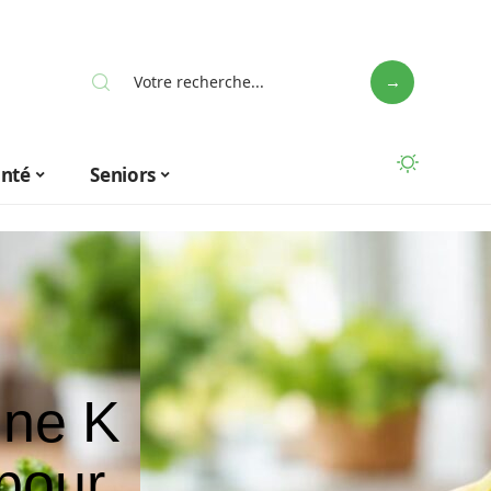
anté
Seniors
ine K
 pour