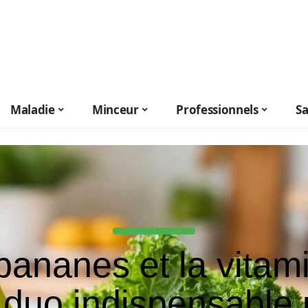
Maladie
Minceur
Professionnels
S
bananes et la vitam
 duo indispensable