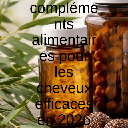
compléme
nts
alimentair
es pour
les
cheveux
efficaces
en 2026