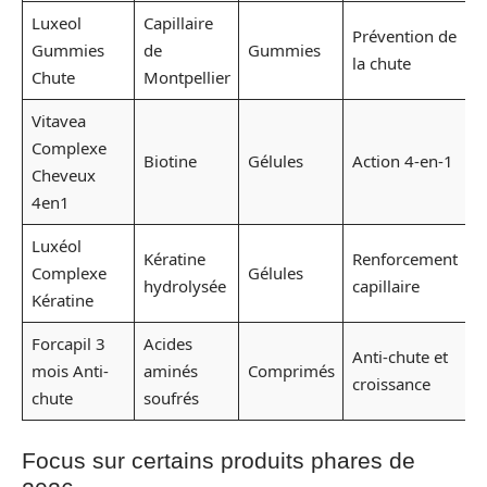
Luxeol
Capillaire
Prévention de
2
Gummies
de
Gummies
la chute
p
Chute
Montpellier
Vitavea
Complexe
1
Biotine
Gélules
Action 4-en-1
Cheveux
p
4en1
Luxéol
Kératine
Renforcement
1
Complexe
Gélules
hydrolysée
capillaire
p
Kératine
Forcapil 3
Acides
1
Anti-chute et
mois Anti-
aminés
Comprimés
c
croissance
chute
soufrés
p
Focus sur certains produits phares de