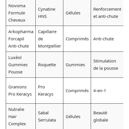
Novoma
Cynatine
Renforcement
2
Formule
Gélules
HNS
et anti-chute
p
Cheveux
Arkopharma
Capillaire
1
Forcapil
de
Comprimés
Anti-chute
c
Anti-chute
Montpellier
p
Luxéol
Stimulation
2
Gummies
Roquette
Gummies
de la pousse
p
Pousse
3
Granions
Pro
Comprimés
4-en-1
c
Pro Keracys
Keracys
p
Nutralie
Sabal
Beauté
1
Hair
Gélules
Serrulata
globale
p
Complex