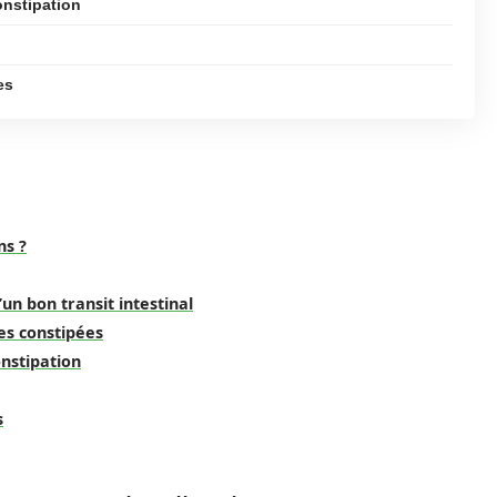
onstipation
es
ns ?
un bon transit intestinal
es constipées
nstipation
s