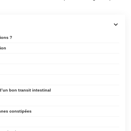
tions ?
ion
d’un bon transit intestinal
nnes constipées