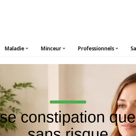
Maladie
Minceur
Professionnels
S
se constipation que 
sans risque