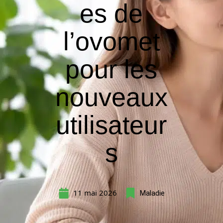
es de
l’ovomet
pour les
nouveaux
utilisateur
s
11 mai 2026
Maladie