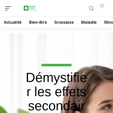
Actualité
Bien-être
Grossesse
Maladie
Min
Démystifie
r les effets
secondair