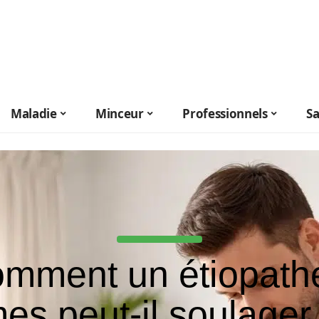
Maladie
Minceur
Professionnels
S
mment un étiopath
es peut-il soulager