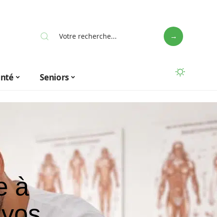
anté
Seniors
e à
 vos