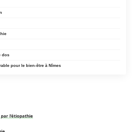
n
thie
e dos
able pour le bien-être à Nîmes
par l’étiopathie
hie