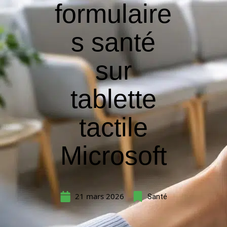
formulaire
s santé
sur
tablette
tactile
Microsoft
21 mars 2026
Santé