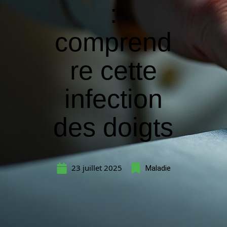
:
comprend
re cette
infection
des doigts
23 juillet 2025
Maladie