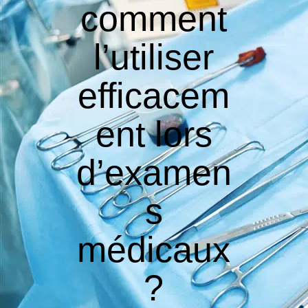
comment
l’utiliser
efficacem
ent lors
d’examen
s
médicaux
?