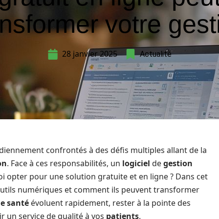
ansformer votre gest
28 janvier 2025
Actualité
idiennement confrontés à des défis multiples allant de la
on
. Face à ces responsabilités, un
logiciel
de
gestion
i opter pour une solution gratuite et en ligne ? Dans cet
 outils numériques et comment ils peuvent transformer
de santé
évoluent rapidement, rester à la pointe des
ir un service de qualité à vos
patients
.