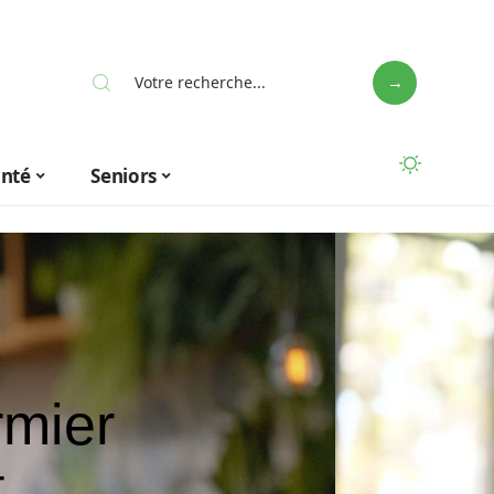
anté
Seniors
rmier
t