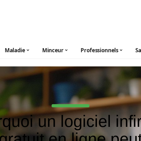
Maladie
Minceur
Professionnels
S
quoi un logiciel infi
gratuit en ligne peu