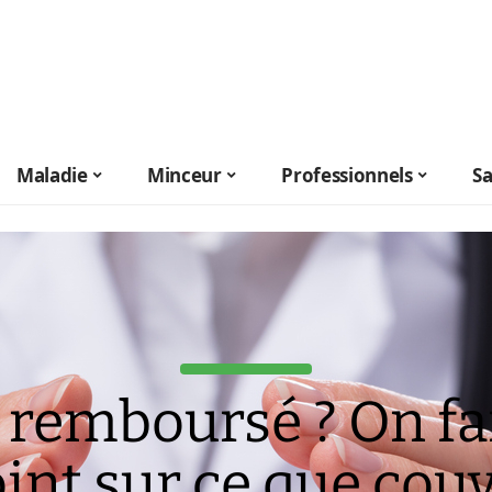
Maladie
Minceur
Professionnels
S
 remboursé ? On fai
int sur ce que cou