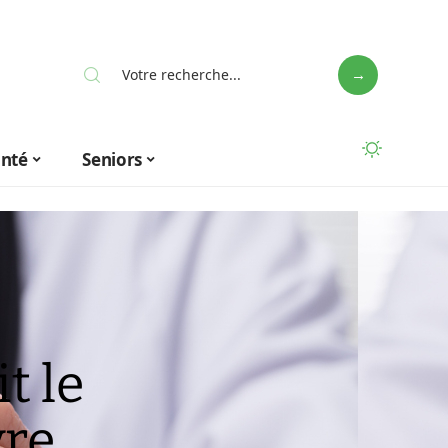
anté
Seniors
t le
vre