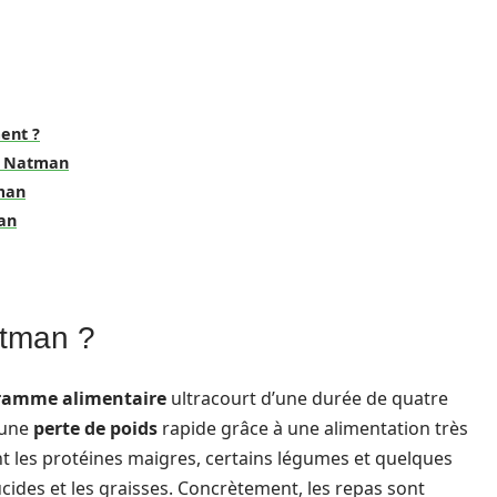
ent ?
me Natman
tman
an
atman ?
ramme alimentaire
ultracourt d’une durée de quatre
 une
perte de poids
rapide grâce à une alimentation très
nt les protéines maigres, certains légumes et quelques
ucides et les graisses. Concrètement, les repas sont