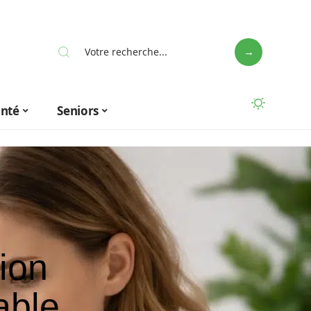
anté
Seniors
ion
able