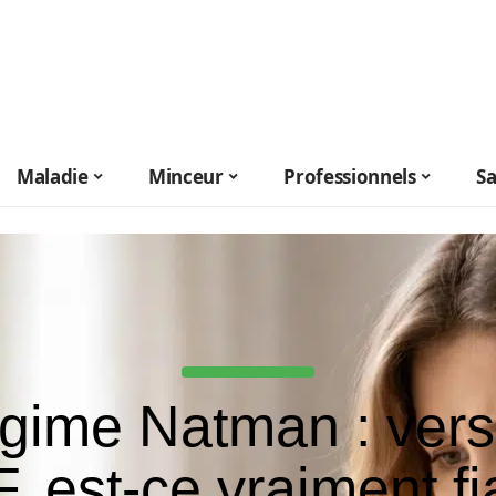
Maladie
Minceur
Professionnels
S
gime Natman : vers
, est-ce vraiment fi