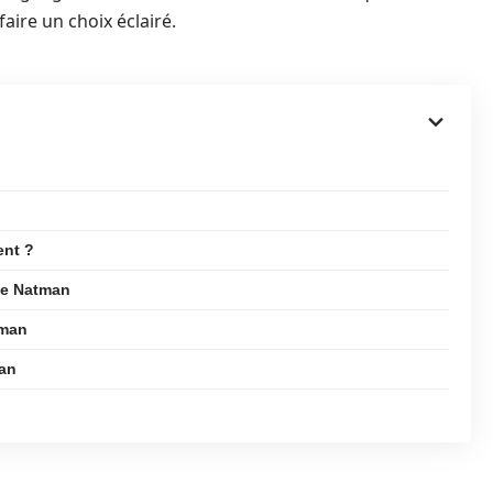
ire un choix éclairé.
ent ?
me Natman
tman
man