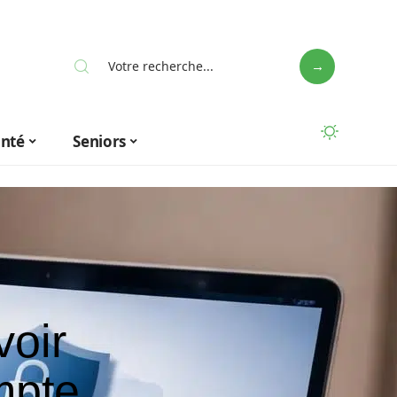
anté
Seniors
voir
mpte