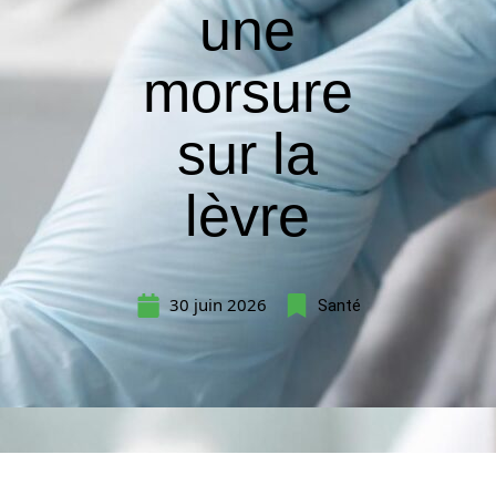
une
morsure
sur la
lèvre
30 juin 2026
Santé