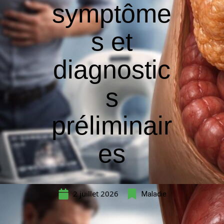
symptôme
s et
diagnostic
s
préliminair
es
2 juillet 2026
Maladie