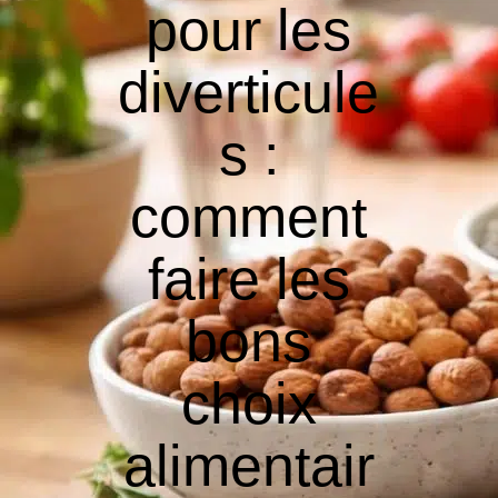
pour les
diverticule
s :
comment
faire les
bons
choix
alimentair