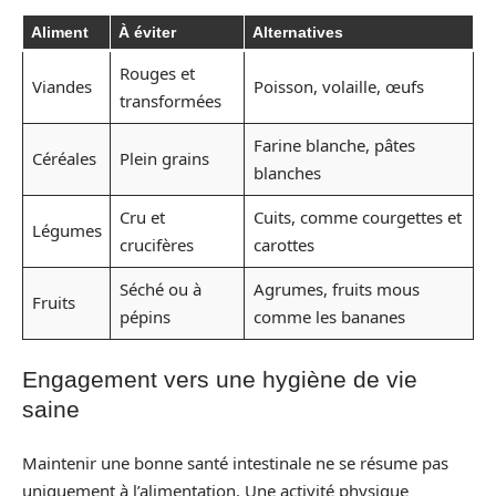
Aliment
À éviter
Alternatives
Rouges et
Viandes
Poisson, volaille, œufs
transformées
Farine blanche, pâtes
Céréales
Plein grains
blanches
Cru et
Cuits, comme courgettes et
Légumes
crucifères
carottes
Séché ou à
Agrumes, fruits mous
Fruits
pépins
comme les bananes
Engagement vers une hygiène de vie
saine
Maintenir une bonne santé intestinale ne se résume pas
uniquement à l’alimentation. Une activité physique