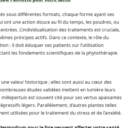
trés sous différentes formats, chaque forme ayant ses
qui ont une action douce au fil du temps, les poudres, ou
ntrées. L’individualisation des traitements est cruciale,
mes principes actifs. Dans ce contexte, le rôle du
ion : il doit éduquer ses patients sur l’utilisation
tant les fondements scientifiques de la phytothérapie.
une valeur historique ; elles sont aussi au cœur des
nombreuses études validées mettent en lumière leurs
e millepertuis est souvent cité pour ses vertus apaisantes
dépressifs légers. Parallèlement, d’autres plantes telles
t utilisées pour le traitement du stress et de l’anxiété.
esmodium pour le foie peuvent affecter votre santé