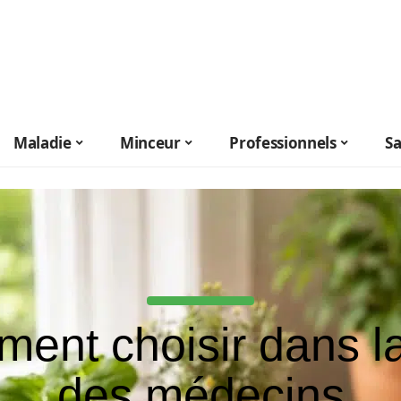
Maladie
Minceur
Professionnels
S
ent choisir dans la 
des médecins