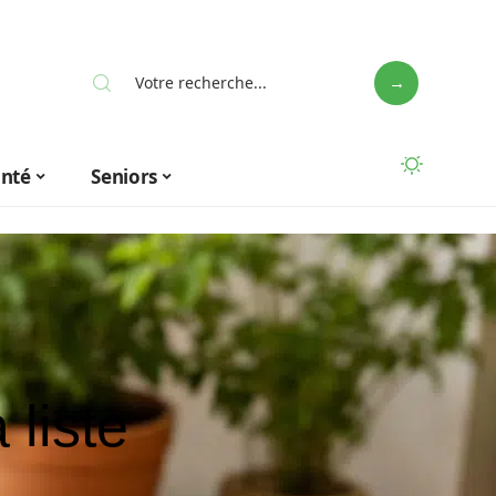
anté
Seniors
liste