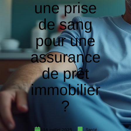
une prise
de sang
pour une
assurance
de prêt
immobilier
?
16 juillet 2025
Santé