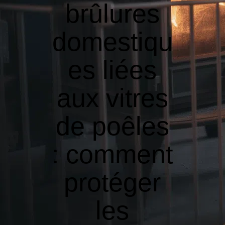
brûlures
domestiqu
es liées
aux vitres
de poêles
: comment
protéger
les