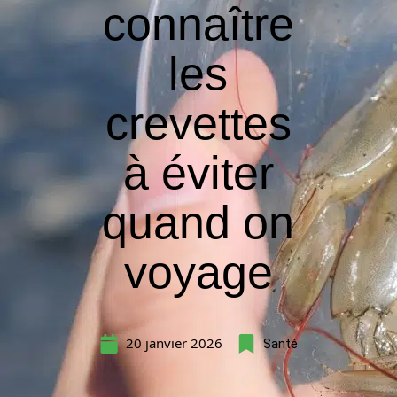
connaître
les
crevettes
à éviter
quand on
voyage
20 janvier 2026
Santé