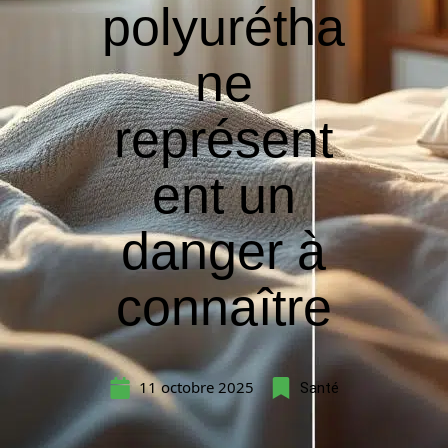
polyurétha
ne
représent
ent un
danger à
connaître
11 octobre 2025
Santé