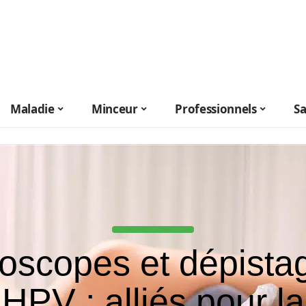
Maladie
Minceur
Professionnels
S
oscopes et dépista
HPV : alliés pour la