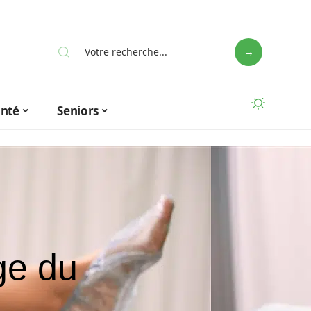
anté
Seniors
ge du