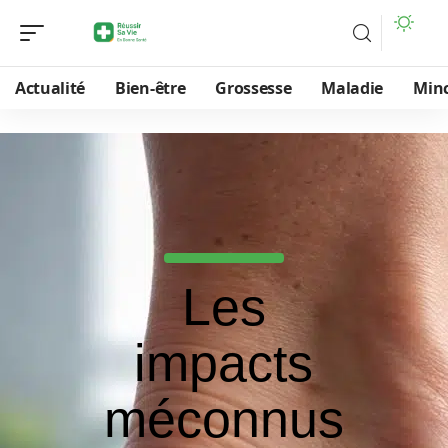
Actualité
Bien-être
Grossesse
Maladie
Min
Les
impacts
méconnus