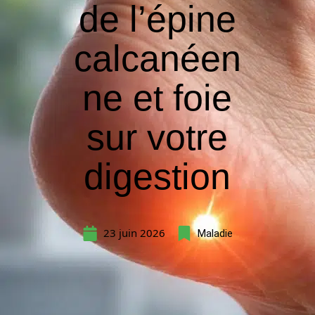
de l’épine
calcanéen
ne et foie
sur votre
digestion
23 juin 2026
Maladie