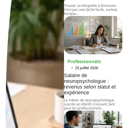
Trouver un étiopathe à Bressuire
n'est pas une tâche facile, surtout
lorsque
…
Professionnels
25 juillet 2026
Salaire de
neuropsychologue :
revenus selon statut et
expérience
Le métier de neuropsychologue
suscite un intérêt croissant, tant
pour les professionnels
…