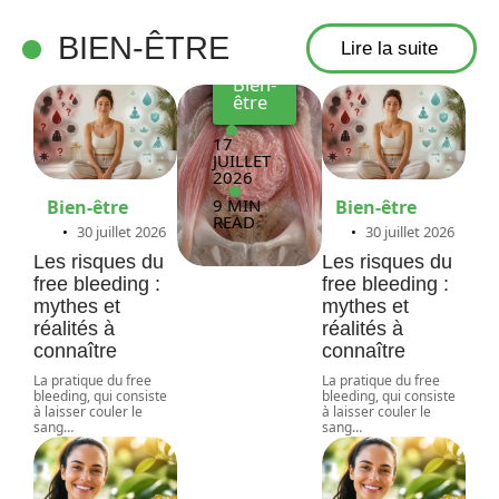
aux
BIEN-ÊTRE
Lire la suite
Bien-
être
17
JUILLET
2026
9 MIN
Bien-être
Bien-être
READ
30 juillet 2026
30 juillet 2026
Les risques du
Les risques du
free bleeding :
free bleeding :
mythes et
mythes et
réalités à
réalités à
connaître
connaître
La pratique du free
La pratique du free
bleeding, qui consiste
bleeding, qui consiste
à laisser couler le
à laisser couler le
sang
…
sang
…