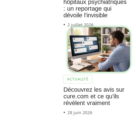
hôpitaux psychiatriques
: un reportage qui
dévoile l’invisible
2 juillet 2026
Décou
vrez
l’impac
t du
psoas
ACTUALITÉ
sur
Découvrez les avis sur
cure.com et ce qu’ils
l’accu
révèlent vraiment
mulatio
28 juin 2026
n de
gaz
intestin