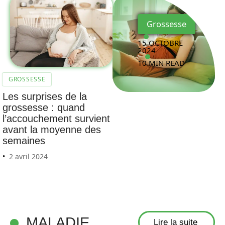
Grossesse
15 OCTOBRE
2024
10 MIN READ
GROSSESSE
Les surprises de la
grossesse : quand
l’accouchement survient
avant la moyenne des
semaines
2 avril 2024
MALADIE
Lire la suite