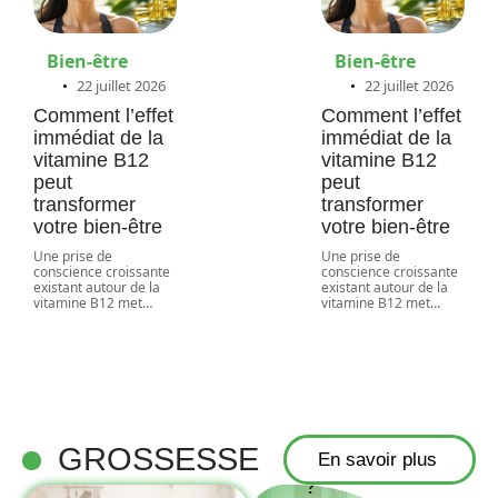
Bien-être
Bien-être
22 juillet 2026
22 juillet 2026
Comment l’effet
Comment l’effet
immédiat de la
immédiat de la
vitamine B12
vitamine B12
peut
peut
transformer
transformer
votre bien-être
votre bien-être
Une prise de
Une prise de
Utiliser un
conscience croissante
conscience croissante
existant autour de la
existant autour de la
calculateur
vitamine B12 met
…
vitamine B12 met
…
de grossesse
pour
déterminer
votre mois
GROSSESSE
de grossesse
En savoir plus
?