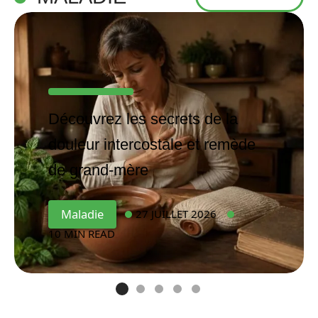
Découvrez les secrets de la
douleur intercostale et remède
de grand-mère
Maladie
27 JUILLET 2026
10 MIN READ