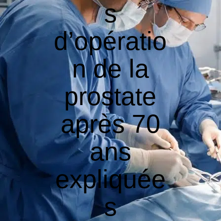
s
d’opératio
n de la
prostate
après 70
ans
expliquée
s