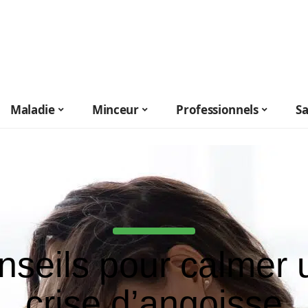
Maladie
Minceur
Professionnels
S
nseils pour calmer 
crise d’angoisse