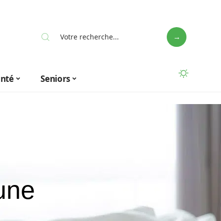
anté
Seniors
une