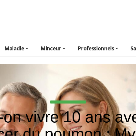
Maladie
Minceur
Professionnels
S
-on vivre 10 ans av
cer du poumon : My