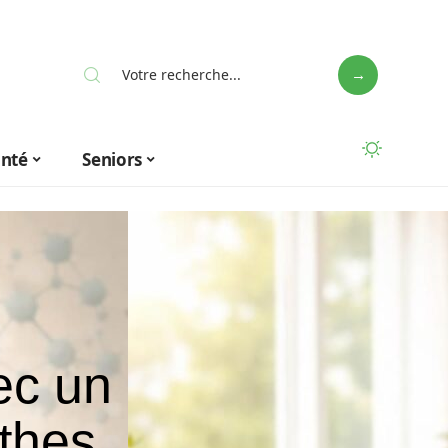
anté
Seniors
ec un
thes